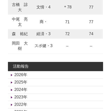
古橋 諒
文情・4
＊78
77
大
中尾 亮
商・
71
77
太
森 裕紀
経済・3
72
74
岡田 大
スポ健・3
–
–
樹
活動報告
2026年
2025年
2024年
2023年
2022年