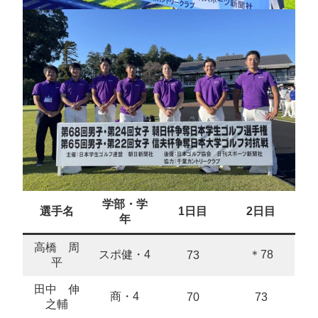
学部・学
選手名
1日目
2日目
年
高橋 周
スポ健・4
＊78
73
平
田中 伸
商・4
70
73
之輔