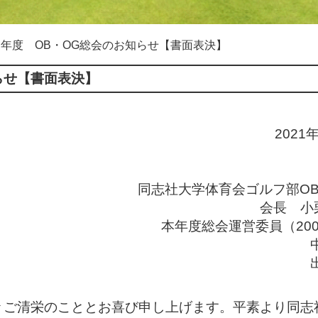
3）年度 OB・OG総会のお知らせ【書面表決】
知らせ【書面表決】
2021
同志社大学体育会ゴルフ部OB
会長 小
本年度総会運営委員（20
々ご清栄のこととお喜び申し上げます。平素より同志