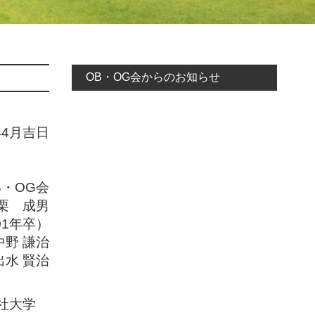
OB・OG会からのお知らせ
年4月吉日
・OG会
栗 成男
01年卒）
中野 謙治
出水 賢治
社大学