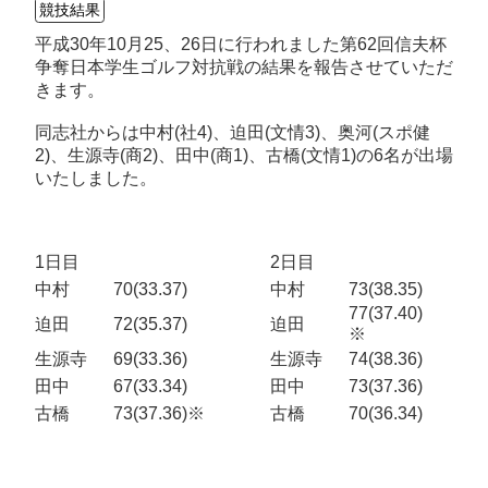
競技結果
平成30年10月25、26日に行われました第62回信夫杯
争奪日本学生ゴルフ対抗戦の結果を報告させていただ
きます。
同志社からは中村(社4)、迫田(文情3)、奥河(スポ健
2)、生源寺(商2)、田中(商1)、古橋(文情1)の6名が出場
いたしました。
1日目
2日目
中村
70(33.37)
中村
73(38.35)
77(37.40)
迫田
72(35.37)
迫田
※
生源寺
69(33.36)
生源寺
74(38.36)
田中
67(33.34)
田中
73(37.36)
古橋
73(37.36)※
古橋
70(36.34)