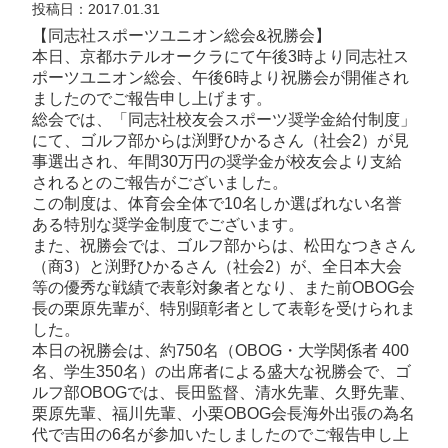
投稿日：2017.01.31
【同志社スポーツユニオン総会&祝勝会】
本日、京都ホテルオークラにて午後3時より同志社ス
ポーツユニオン総会、午後6時より祝勝会が開催され
ましたのでご報告申し上げます。
総会では、「同志社校友会スポーツ奨学金給付制度」
にて、ゴルフ部からは渕野ひかるさん（社会2）が見
事選出され、年間30万円の奨学金が校友会より支給
されるとのご報告がございました。
この制度は、体育会全体で10名しか選ばれない名誉
ある特別な奨学金制度でございます。
また、祝勝会では、ゴルフ部からは、松田なつきさん
（商3）と渕野ひかるさん（社会2）が、全日本大会
等の優秀な戦績で表彰対象者となり、また前OBOG会
長の栗原先輩が、特別顕彰者として表彰を受けられま
した。
本日の祝勝会は、約750名（OBOG・大学関係者 400
名、学生350名）の出席者による盛大な祝勝会で、ゴ
ルフ部OBOGでは、長田監督、清水先輩、久野先輩、
栗原先輩、福川先輩、小栗OBOG会長海外出張の為名
代で吉田の6名が参加いたしましたのでご報告申し上