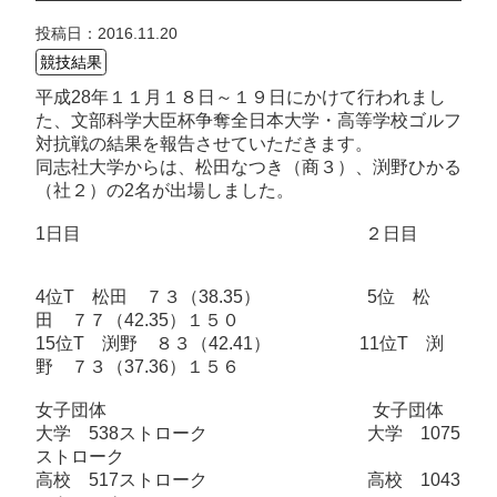
投稿日：2016.11.20
競技結果
平成28年１１月１８日～１９日にかけて行われまし
た、文部科学
大臣杯争奪全日本大学・高等学校ゴルフ
対抗戦の結果を報告させていただきます。
同志社大学から
は、松田なつき（商３）、渕野ひかる
（社２）の2名が出場しました。
1日目 ２日目
4位T 松田 ７３（38.35） 5位 松
田 ７７（42.35）１５０
15位T 渕野 ８３（42.41） 11位T 渕
野 ７３（37.36）１５６
女子団体 女子団体
大学 538ストローク 大学 1075
ストローク
高校 517ストローク 高校 1043