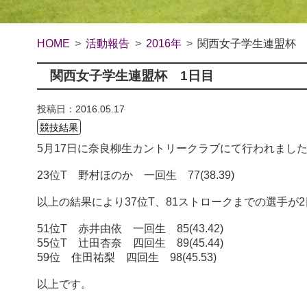
HOME
活動報告
2016年
関西女子学生連盟杯 
関西女子学生連盟杯 1日目
投稿日：2016.05.17
競技結果
5月17日に奈良柳生カントリークラブにて行われまし
23位T 野村ほのか 一回生 77(38.39)
以上の結果により37位T、81ストロークまでの選手が
51位T 赤井由依 一回生 85(43.42)
55位T 辻田杏奈 四回生 89(45.44)
59位 住田祐
梨 四回生 98(45.53)
以上です。