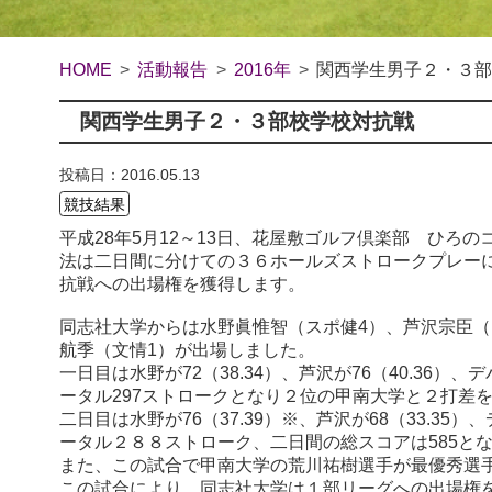
HOME
活動報告
2016年
関西学生男子２・３
関西学生男子２・３部校学校対抗戦
投稿日：2016.05.13
競技結果
平成28年5月12～13日、花屋敷ゴルフ倶楽部 ひろ
法は二日間に分けての３６ホールズストロークプレー
抗戦への出場権を獲得します。
同志社大学からは水野眞惟智（スポ健4）、芦沢宗臣（
航季（文情1）が出場しました。
一日目は水野が72（38.34）、芦沢が76（40.36）、デ
ータル297ストロークとなり２位の甲南大学
と２打差
二日目は水野が76（37.39）※、芦沢が68（33.35）、デ
ータル２８８ストローク、二日間の総スコアは585と
また、この試合で甲南大学の荒川祐樹選手が最優秀選
この試合により、同志社大学は１部リーグへの出場権