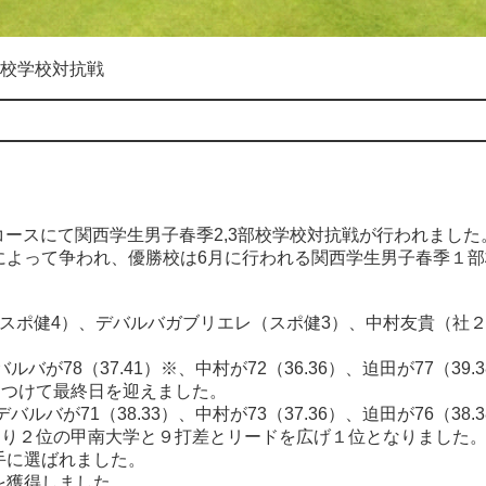
部校学校対抗戦
のコースにて関西学生男子
春季2,3部校学校対抗戦が行われました
によって争われ、優勝校
は6月に行われる
関西学生男子春季１部
スポ健4）、デバルバガブリエレ（スポ健3）、中村友貴（社
バルバが78
（37.41）※、中村が72（36.36）、迫田が77（39.
をつけて最終日
を迎えました
。
バルバが71（38.33）、中村が73（37.36）、迫田が76（38.
なり２位の甲南大学と９打差とリードを広げ１位となりました
手に選ばれました。
を獲得
しました。